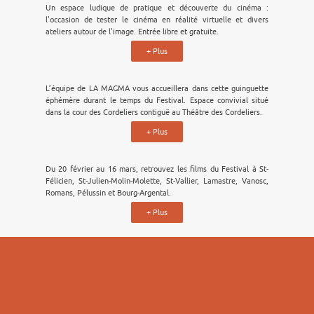
Un espace ludique de pratique et découverte du cinéma :
l'occasion de tester le cinéma en réalité virtuelle et divers
ateliers autour de l'image. Entrée libre et gratuite.
+ Plus
L’équipe de LA MAGMA vous accueillera dans cette guinguette
éphémère durant le temps du Festival. Espace convivial situé
dans la cour des Cordeliers contiguë au Théâtre des Cordeliers.
+ Plus
Du 20 février au 16 mars, retrouvez les films du Festival à St-
Félicien, St-Julien-Molin-Molette, St-Vallier, Lamastre, Vanosc,
Romans, Pélussin et Bourg-Argental.
+ Plus