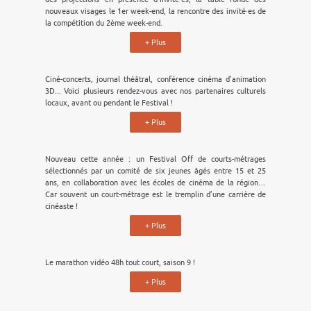
nouveaux visages le 1er week-end, la rencontre des invité·es de
la compétition du 2ème week-end.
+ Plus
Ciné-concerts, journal théâtral, conférence cinéma d'animation
3D... Voici plusieurs rendez-vous avec nos partenaires culturels
locaux, avant ou pendant le Festival !
+ Plus
Nouveau cette année : un Festival Off de courts-métrages
sélectionnés par un comité de six jeunes âgés entre 15 et 25
ans, en collaboration avec les écoles de cinéma de la région…
Car souvent un court-métrage est le tremplin d’une carrière de
cinéaste !
+ Plus
Le marathon vidéo 48h tout court, saison 9 !
+ Plus