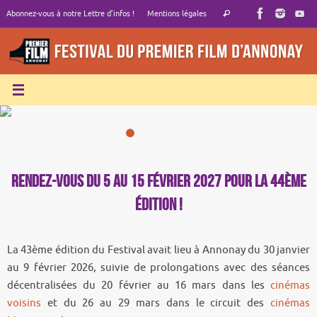
Passer
Recherche
Abonnez-vous à notre Lettre d’infos !
Mentions légales
Rechercher
au
pour
contenu
:
Rendez-vous du 5 au 15 février 2027 pour la 44ème
édition !
La 43ème édition du Festival avait lieu à Annonay du 30 janvier
au 9 février 2026, suivie de prolongations avec des séances
décentralisées du 20 février au 16 mars dans les
cinémas
voisins
et du 26 au 29 mars dans le circuit des
cinémas