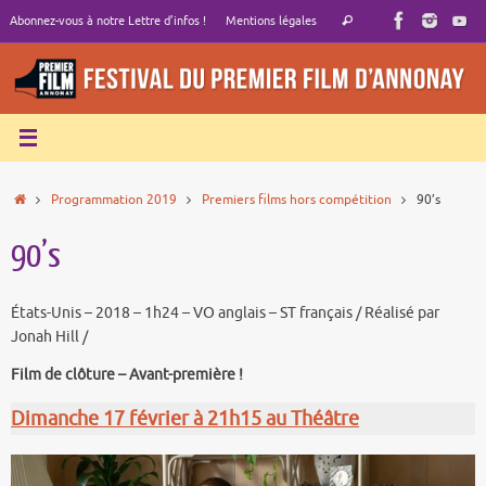
Passer
Recherche
Abonnez-vous à notre Lettre d’infos !
Mentions légales
Rechercher
au
pour
contenu
:
Accueil
Programmation 2019
Premiers films hors compétition
90’s
90’s
États-Unis – 2018 – 1h24 – VO anglais – ST français / Réalisé par
Jonah Hill /
Film de clôture – Avant-première !
Dimanche 17 février à 21h15 au Théâtre