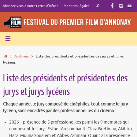
Passer
Recherche
Abonnez-vous à notre Lettre d’infos !
Mentions légales
Rechercher
au
pour
contenu
:
Accueil
Archives
Liste des présidents et présidentes des jurys et jurys
lycéens
Liste des présidents et présidentes des
jurys et jurys lycéens
Chaque année, le jury composé de cinéphiles, tout comme le jury
lycéen, sont encadrés par des professionnel·les du cinéma :
2026 – présence de 5 professionel·les parmi les 9 membres qui
composent le Jury : Esther Archambault, Clara Bretheau, Akihiro
Hata, Mouna Soualem et Abbes Zahmani. Quant à la présidence