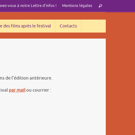
Recherche
ez-vous à notre Lettre d’infos !
Mentions légales
Rechercher
pour
:
e des films après le festival
Contacts
s de l’édition antérieure.
tival
par mail
ou courrier :