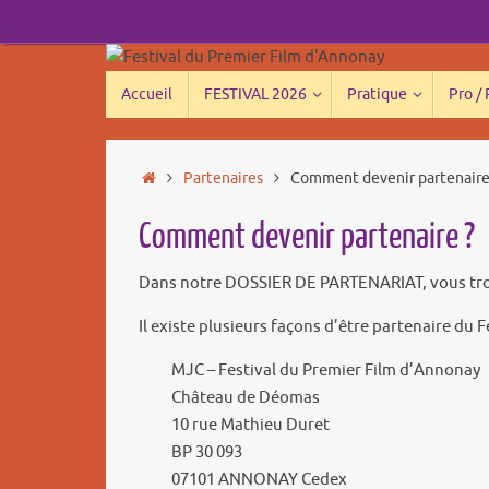
Passer
au
contenu
Passer
Accueil
FESTIVAL 2026
Pratique
Pro /
au
contenu
Accueil
Partenaires
Comment devenir partenaire
Comment devenir partenaire ?
Dans notre DOSSIER DE PARTENARIAT, vous trouver
Il existe plusieurs façons d’être partenaire du 
MJC – Festival du Premier Film d’Annonay
Château de Déomas
10 rue Mathieu Duret
BP 30 093
07101 ANNONAY Cedex