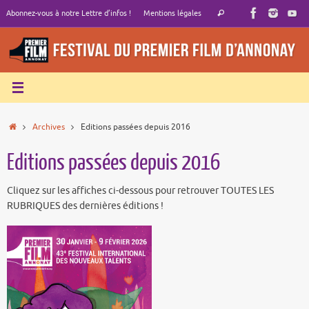
Passer
Recherche
Abonnez-vous à notre Lettre d’infos !
Mentions légales
Rechercher
au
pour
contenu
:
Accueil
Archives
Editions passées depuis 2016
Editions passées depuis 2016
Cliquez sur les affiches ci-dessous pour retrouver TOUTES LES
RUBRIQUES des dernières éditions !