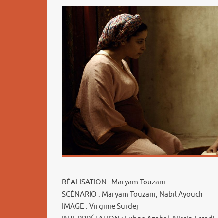
RÉALISATION : Maryam Touzani
SCÉNARIO : Maryam Touzani, Nabil Ayouch
IMAGE : Virginie Surdej