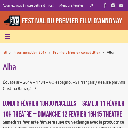
Passer
Recherche
Abonnez-vous à notre Lettre d’infos !
Mentions légales
Rechercher
au
pour
contenu
:
Accueil
Programmation 2017
Premiers films en compétition
Alba
Alba
Équateur – 2016 – 1h34 – VO espagnol – ST français / Réalisé par Ana
Cristina Barragán /
LUNDI 6 FÉVRIER 18h30 NACELLES – SAMEDI 11 FÉVRIER
10h THÉÂTRE – DIMANCHE 12 FÉVRIER 16h15 THÉÂTRE
Samedi 11 février le film sera suivi d’un échange avec la productrice