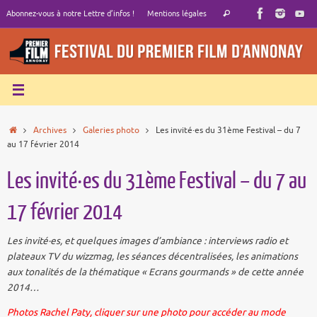
Passer
Recherche
Abonnez-vous à notre Lettre d’infos !
Mentions légales
Rechercher
au
pour
contenu
:
Accueil
Archives
Galeries photo
Les invité·es du 31ème Festival – du 7
au 17 février 2014
Les invité·es du 31ème Festival – du 7 au
17 février 2014
Les invité·es, et quelques images d’ambiance : interviews radio et
plateaux TV du wizzmag, les séances décentralisées, les animations
aux tonalités de la thématique « Ecrans gourmands » de cette année
2014…
Photos Rachel Paty, cliquer sur une photo pour accéder au mode