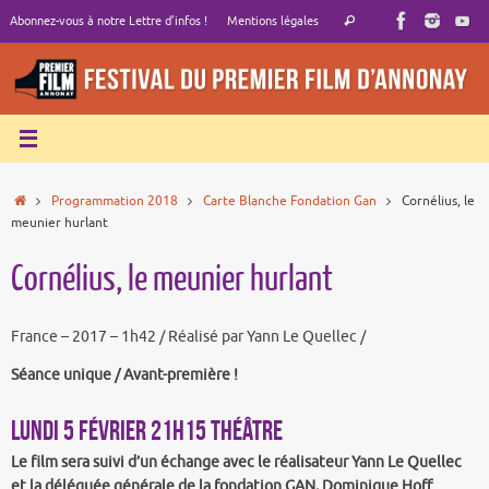
Passer
Recherche
Abonnez-vous à notre Lettre d’infos !
Mentions légales
Rechercher
au
pour
contenu
:
Accueil
Programmation 2018
Carte Blanche Fondation Gan
Cornélius, le
meunier hurlant
Cornélius, le meunier hurlant
France – 2017 – 1h42 / Réalisé par Yann Le Quellec /
Séance unique / Avant-première !
LUNDI 5 FÉVRIER 21h15 THÉÂTRE
Le film sera suivi d’un échange avec le réalisateur Yann Le Quellec
et la déléguée générale de la fondation GAN, Dominique Hoff.