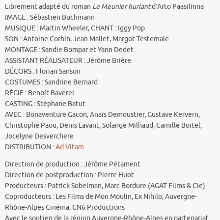
Librement adapté du roman
Le Meunier hurlant
d’Arto Paasilinna
IMAGE : Sébastien Buchmann
MUSIQUE : Martin Wheeler, CHANT : Iggy Pop
SON : Antoine Corbin, Jean Mallet, Margot Testemale
MONTAGE : Sandie Bompar et Yann Dedet
ASSISTANT RÉALISATEUR : Jérôme Brière
DÉCORS : Florian Sanson
COSTUMES : Sandrine Bernard
RÉGIE : Benoît Baverel
CASTING : Stéphane Batut
AVEC : Bonaventure Gacon, Anaïs Demoustier, Gustave Kervern,
Christophe Paou, Denis Lavant, Solange Milhaud, Camille Boitel,
Jocelyne Desverchere
DISTRIBUTION :
Ad Vitam
Direction de production : Jérôme Pétament
Direction de postproduction : Pierre Huot
Producteurs : Patrick Sobelman, Marc Bordure (AGAT Films & Cie)
Coproducteurs : Les Films de Mon Moulin, Ex Nihilo, Auvergne-
Rhône-Alpes Cinéma, CN6 Productions
Avec le soutien de la région Auvergne-Rhône-Alpes en partenariat