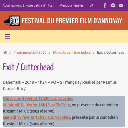
Passer
Recherche
Abonnez-vous à notre Lettre d’infos !
Mentions légales
Rechercher
au
pour
contenu
:
Accueil
Programmation 2020
FIlms de genre et polars
Exit / Cutterhead
Exit / Cutterhead
Danemark – 2018 – 1h24 – VO – ST français / Réalisé par Rasmus
Kloster Bro /
Dimanche 9 février 18h30 aux Nacelles
Vendredi 14 février 16h15 au Théâtre
, en présence du comédien
Kresimir Mikic (sous réserve)
Samedi 15 février 12h15 aux Nacelles
, présenté par le comédien
Kresimir Mikic (sous réserve)