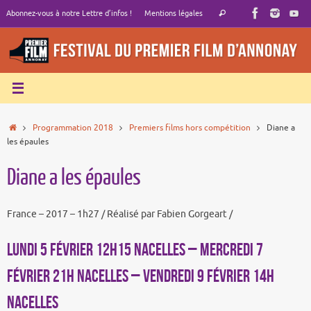
Passer
Recherche
Abonnez-vous à notre Lettre d’infos !
Mentions légales
Rechercher
au
pour
contenu
:
Accueil
Programmation 2018
Premiers films hors compétition
Diane a
les épaules
Diane a les épaules
France – 2017 – 1h27 / Réalisé par Fabien Gorgeart /
LUNDI 5 FÉVRIER 12h15 NACELLES – MERCREDI 7
FÉVRIER 21h NACELLES – VENDREDI 9 FÉVRIER 14h
NACELLES