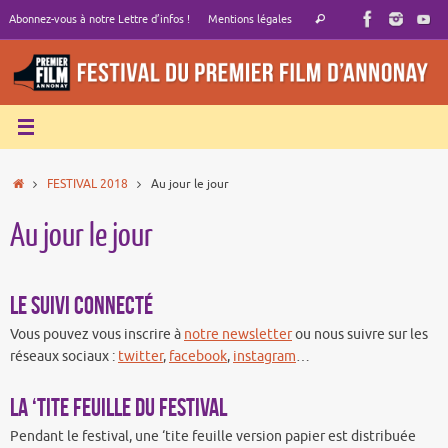
Passer
Recherche
Abonnez-vous à notre Lettre d’infos !
Mentions légales
Rechercher
au
pour
contenu
:
Accueil
FESTIVAL 2018
Au jour le jour
Au jour le jour
Le suivi connecté
Vous pouvez vous inscrire à
notre newsletter
ou nous suivre sur les
réseaux sociaux :
twitter
,
facebook
,
instagram
…
La ‘tite feuille du Festival
Pendant le festival, une ‘tite feuille version papier est distribuée