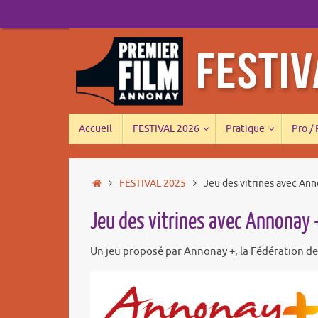
Passer
au
contenu
Passer
Accueil
FESTIVAL 2026
Pratique
Pro /
au
contenu
Accueil
FESTIVAL 2025
Jeu des vitrines avec Ann
Jeu des vitrines avec Annonay 
Un jeu proposé par Annonay +, la Fédération de