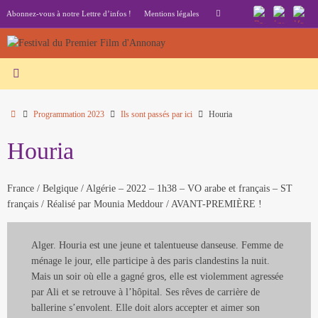
Passer
Recherche
Abonnez-vous à notre Lettre d’infos !
Mentions légales
Rechercher
au
pour
contenu
:
Accueil
Programmation 2023
Ils sont passés par ici
Houria
Houria
France / Belgique / Algérie – 2022 – 1h38 – VO arabe et français – ST
français / Réalisé par Mounia Meddour / AVANT-PREMIÈRE !
Alger. Houria est une jeune et talentueuse danseuse. Femme de
ménage le jour, elle participe à des paris clandestins la nuit.
Mais un soir où elle a gagné gros, elle est violemment agressée
par Ali et se retrouve à l’hôpital. Ses rêves de carrière de
ballerine s’envolent. Elle doit alors accepter et aimer son