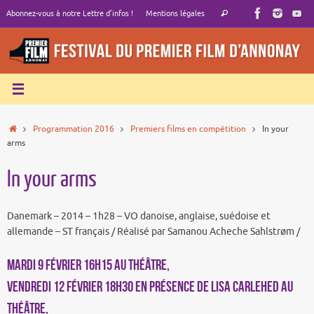
Passer
Recherche
Abonnez-vous à notre Lettre d’infos !
Mentions légales
Rechercher
au
pour
contenu
:
Accueil
Programmation 2016
Premiers films en compétition
In your
arms
In your arms
Danemark – 2014 – 1h28 – VO danoise, anglaise, suédoise et
allemande – ST français / Réalisé par Samanou Acheche Sahlstrøm /
MARDI 9 FÉVRIER 16h15 au Théâtre,
VENDREDI 12 FÉVRIER 18h30 en présence de Lisa Carlehed au
Théâtre,