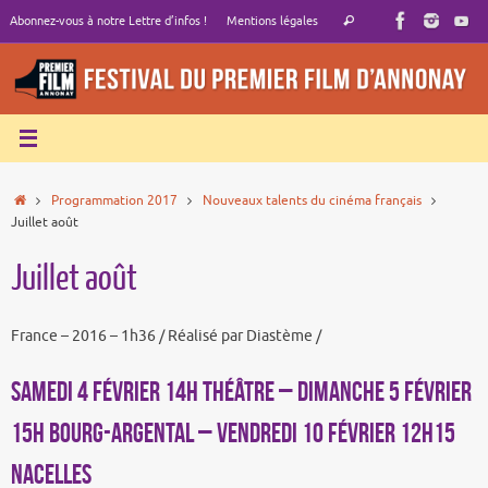
Passer
Recherche
Abonnez-vous à notre Lettre d’infos !
Mentions légales
Rechercher
au
pour
contenu
:
Accueil
Programmation 2017
Nouveaux talents du cinéma français
Juillet août
Juillet août
France – 2016 – 1h36 / Réalisé par Diastème /
SAMEDI 4 FÉVRIER 14h THÉÂTRE – DIMANCHE 5 FÉVRIER
15h BOURG-ARGENTAL – VENDREDI 10 FÉVRIER 12h15
NACELLES