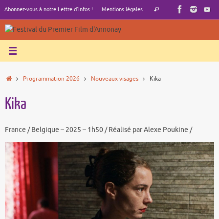
Passer
Recherche
Abonnez-vous à notre Lettre d’infos !
Mentions légales
Rechercher
au
pour
contenu
:
Accueil
Programmation 2026
Nouveaux visages
Kika
Kika
France / Belgique – 2025 – 1h50 / Réalisé par Alexe Poukine /