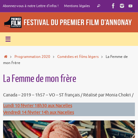
Passer
Recherche
Abonnez-vous à notre Lettre d’infos !
Mentions légales
Rechercher
au
pour
contenu
:
Accueil
Programmation 2020
Comédies et films légers
La Femme de
mon frère
La Femme de mon frère
Canada – 2019 – 1h57 – VO – ST français / Réalisé par Monia Chokri /
Lundi 10 février 18h30 aux Nacelles
Vendredi 14 février 14h aux Nacelles