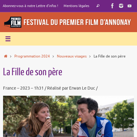
Passer
Recherche
Abonnez-vous à notre Lettre d’infos !
Mentions légales
Rechercher
au
pour
contenu
:
Accueil
Programmation 2024
Nouveaux visages
La Fille de son père
La Fille de son père
France – 2023 – 1h31 / Réalisé par Erwan Le Duc /