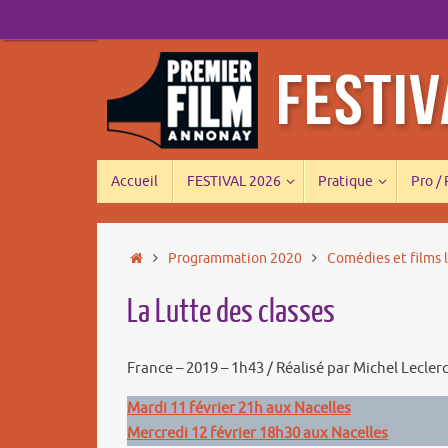
Passer
au
contenu
Passer
Accueil
FESTIVAL 2026
Pratique
Pro /
au
contenu
Accueil
Programmation 2020
Comédies et films 
La Lutte des classes
France – 2019 – 1h43 / Réalisé par Michel Leclerc
Mardi 11 février 21h aux Nacelles
Mercredi 12 février 18h30 aux Nacelles