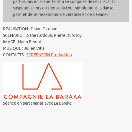
parfois mis en scène, le film se compose de ces instants
suspendus hors du temps où tout simplement la danse
permet de se rassembler, de célébrer et de s’évader.
RÉALISATION : Diane Fardoun
SCÉNARIO : Diane Fardoun, Pierre Durosoy
IMAGE : Hugo Bembi
MUSIQUE : Julien Villa
CONTACTS :
SCREENSKIN Production
Séance en partenariat avec La Baraka.