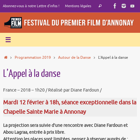
Passer
Recherche
Abonnez-vous à notre Lettre d’infos !
Mentions légales
Rechercher
au
pour
contenu
:
Accueil
Programmation 2019
Autour de la Danse
L’Appel à la danse
L’Appel à la danse
France – 2018 – 1h20 / Réalisé par Diane Fardoun /
Mardi 12 février à 18h, séance exceptionnelle dans la
Chapelle Sainte Marie à Annonay
La projection sera suivie d’une rencontre avec Diane Fardoun et
Abou Lagraa, entrée à prix libre.
Attention les places sont limitées, pensez à réserver auprès de :