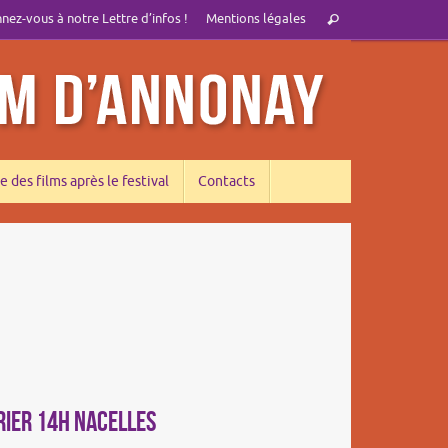
Recherche
ez-vous à notre Lettre d’infos !
Mentions légales
Rechercher
pour
:
e des films après le festival
Contacts
RIER 14h NACELLES