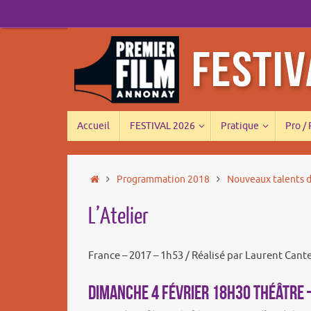
Passer
au
contenu
Passer
Accueil
FESTIVAL 2026
Pratique
Pro /
au
contenu
Accueil
Programmation 2018
Nouveaux talents d
L’Atelier
France – 2017 – 1h53 / Réalisé par Laurent Cante
DIMANCHE 4 FÉVRIER 18h30 THÉÂTRE –