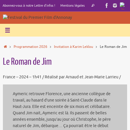
Passer
Recherche
Abonnez-vous à notre Lettre d’infos !
Mentions légales
Rechercher
au
pour
contenu
:
Accueil
Programmation 2026
Invitation à Karim Leklou
Le Roman de Jim
Le Roman de Jim
France – 2024 – 1h41 / Réalisé par Arnaud et Jean-Marie Larrieu /
Aymeric retrouve Florence, une ancienne collègue de
travail, au hasard d’une soirée à Saint-Claude dans le
Haut-Jura. Elle est enceinte de six mois et célibataire.
Quand Jim nait, Aymeric est là. Ils passent de belles
années ensemble, jusqu’au jour où Christophe, le père
naturel de Jim, débarque… Ça pourrait être le début