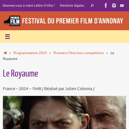
Passer
Recherche
Abonnez-vous à notre Lettre d’infos !
Mentions légales
Rechercher
au
pour
contenu
:
Accueil
Programmation 2025
Premiers films hors compétition
Le
Royaume
Le Royaume
France – 2024 – 1h48 / Réalisé par Julien Colonna /