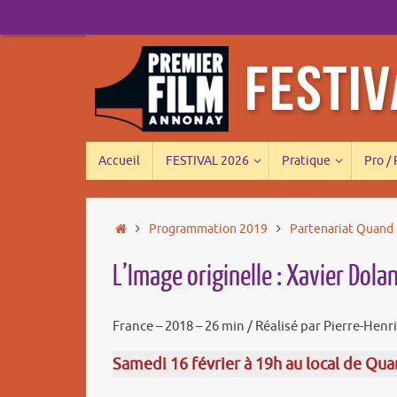
Passer
au
contenu
Passer
Accueil
FESTIVAL 2026
Pratique
Pro /
au
contenu
Accueil
Programmation 2019
Partenariat Quand
L’Image originelle : Xavier Dola
France – 2018 – 26 min / Réalisé par Pierre-Henri
Samedi 16 février à 19h au local de Quan