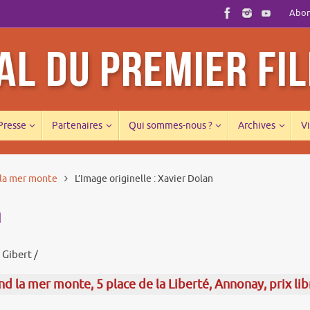
Abonn
 Presse
Partenaires
Qui sommes-nous ?
Archives
Vi
 la mer monte
L’Image originelle : Xavier Dolan
n
 Gibert /
d la mer monte, 5 place de la Liberté, Annonay, prix lib