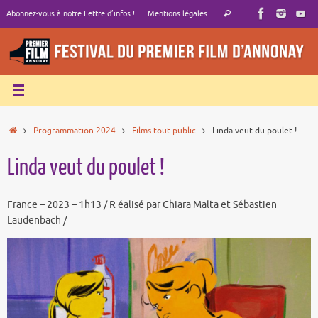
Passer
Recherche
Abonnez-vous à notre Lettre d’infos !
Mentions légales
Rechercher
au
pour
contenu
:
Accueil
Programmation 2024
Films tout public
Linda veut du poulet !
Linda veut du poulet !
France – 2023 – 1h13 / R éalisé par Chiara Malta et Sébastien
Laudenbach /