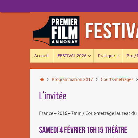
Passer
au
contenu
Passer
Accueil
FESTIVAL 2026
Pratique
Pro /
au
contenu
Accueil
Programmation 2017
Courts-métrages
L’invitée
France – 2016 – 7min / Cout-métrage lauréat du 
SAMEDI 4 FÉVRIER 16h15 THÉÂTRE