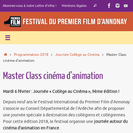
Passer
Recherche
Abonnez-vous à notre Lettre d’infos !
Mentions légales
Rechercher
au
pour
contenu
:
Accueil
Programmation 2018
Journée Collège au Cinéma
Master Class
cinéma d’animation
Master Class cinéma d’animation
Mardi 6 février : Journée « Collège au Cinéma », 9ème édition !
Depuis neuf ans le Festival International du Premier Film d’Annonay
s’associe au Conseil Départemental de l’Ardèche afin de proposer
une journée spéciale à destination des collégiens et collégiennes.
Pour cette édition 2018, le festival organise une
journée autour du
cinéma d’animation en France
.