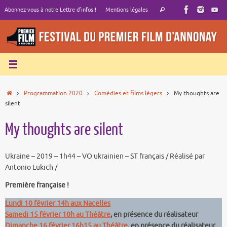
Passer
Recherche
Abonnez-vous à notre Lettre d’infos !
Mentions légales
Rechercher
au
pour
contenu
:
Accueil
Programmation 2020
Comédies et films légers
My thoughts are
silent
My thoughts are silent
Ukraine – 2019 – 1h44 – VO ukrainien – ST français / Réalisé par
Antonio Lukich /
Première française !
Lundi 10 février 14h aux Nacelles
Samedi 15 février 10h au Théâtre
, en présence du réalisateur
Dimanche 16 février 16h15 au Théâtre
, en présence du réalisateur