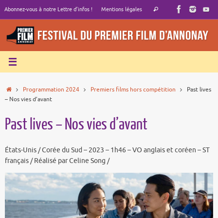
Passer
Recherche
Abonnez-vous à notre Lettre d’infos !
Mentions légales
Rechercher
au
pour
contenu
:
Accueil
Programmation 2024
Premiers films hors compétition
Past lives
– Nos vies d’avant
Past lives – Nos vies d’avant
États-Unis / Corée du Sud – 2023 – 1h46 – VO anglais et coréen – ST
français / Réalisé par Celine Song /