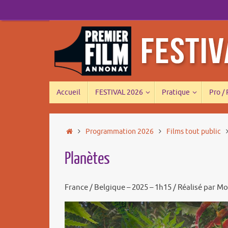
Passer
au
contenu
Passer
Accueil
FESTIVAL 2026
Pratique
Pro /
au
contenu
Accueil
Programmation 2026
Films tout public
Planètes
France / Belgique – 2025 – 1h15 / Réalisé par M