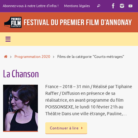
Passer
Recherche
Abonnez-vous à notre Lettre d’infos !
Mentions légales
Rechercher
au
pour
contenu
:
Accueil
Programmation 2020
Films de la catégorie "Courts-métrages"
La Chanson
France – 2018 – 31 min / Réalisé par Tiphaine
Raffier / Diffusion en présence de sa
réalisatrice, en avant-programme du film
POISSONSEXE, le lundi 10 février 21h au
Théâtre Dans une ville étrange, Pauline,…
Continuer à lire