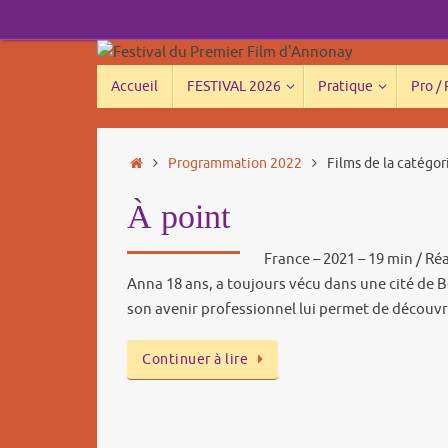
Passer
au
contenu
Passer
Accueil
FESTIVAL 2026
Pratique
Pro /
au
contenu
Accueil
Programmation 2022
Films de la catégo
À point
France – 2021 – 19 min / Ré
Anna 18 ans, a toujours vécu dans une cité de 
son avenir professionnel lui permet de découv
Continuer à lire