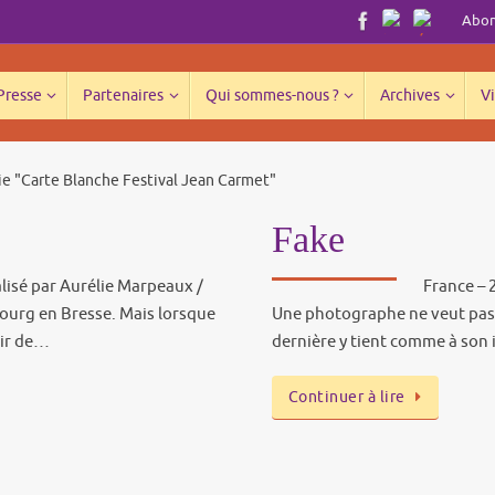
Abonn
 Presse
Partenaires
Qui sommes-nous ?
Archives
Vi
rie "Carte Blanche Festival Jean Carmet"
Fake
alisé par Aurélie Marpeaux /
France – 
Bourg en Bresse. Mais lorsque
Une photographe ne veut pas d
rir de…
dernière y tient comme à son
Continuer à lire