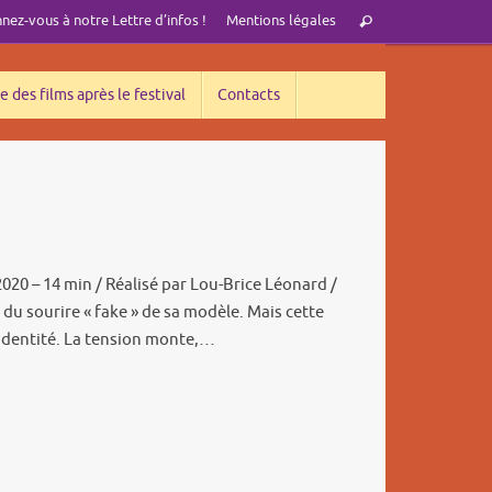
Recherche
ez-vous à notre Lettre d’infos !
Mentions légales
Rechercher
pour
:
e des films après le festival
Contacts
2020 – 14 min / Réalisé par Lou-Brice Léonard /
u sourire « fake » de sa modèle. Mais cette
 identité. La tension monte,…