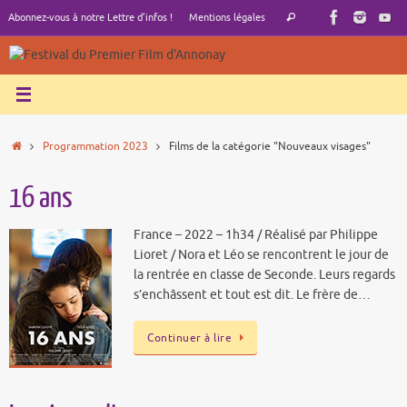
Passer
Recherche
Abonnez-vous à notre Lettre d’infos !
Mentions légales
Rechercher
au
pour
contenu
:
Accueil
Programmation 2023
Films de la catégorie "Nouveaux visages"
16 ans
France – 2022 – 1h34 / Réalisé par Philippe
Lioret / Nora et Léo se rencontrent le jour de
la rentrée en classe de Seconde. Leurs regards
s’enchâssent et tout est dit. Le frère de…
Continuer à lire