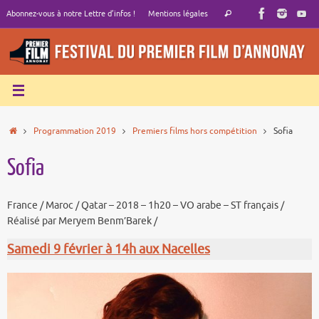
Passer
Recherche
Abonnez-vous à notre Lettre d’infos !
Mentions légales
Rechercher
au
pour
contenu
:
Accueil
Programmation 2019
Premiers films hors compétition
Sofia
Sofia
France / Maroc / Qatar – 2018 – 1h20 – VO arabe – ST français /
Réalisé par Meryem Benm’Barek /
Samedi 9 février à 14h aux Nacelles