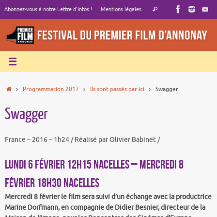
Passer
Recherche
Abonnez-vous à notre Lettre d’infos !
Mentions légales
Rechercher
au
pour
contenu
:
Accueil
Programmation 2017
Ils sont passés par ici
Swagger
Swagger
France – 2016 – 1h24 / Réalisé par Olivier Babinet /
LUNDI 6 FÉVRIER 12h15 NACELLES – MERCREDI 8
FÉVRIER 18h30 NACELLES
Mercredi 8 février le film sera suivi d’un échange avec la productrice
Marine Dorfmann, en compagnie de Didier Besnier, directeur de la