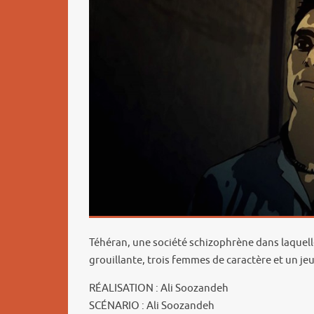
Téhéran, une société schizophrène dans laquelle 
grouillante, trois femmes de caractère et un je
RÉALISATION : Ali Soozandeh
SCÉNARIO : Ali Soozandeh