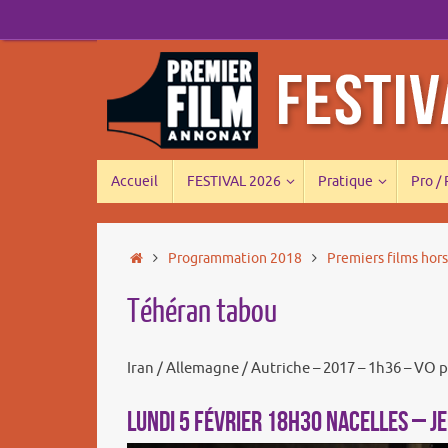
Passer
au
contenu
Passer
Accueil
FESTIVAL 2026
Pratique
Pro /
au
contenu
Accueil
Programmation 2018
Premiers films hor
Téhéran tabou
Iran / Allemagne / Autriche – 2017 – 1h36 – VO p
LUNDI 5 FÉVRIER 18h30 NACELLES – JE