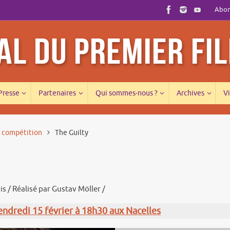
Abonn
 Presse
Partenaires
Qui sommes-nous ?
Archives
Vi
s compétition
The Guilty
s / Réalisé par Gustav Möller /
vendredi 15 février à 18h30 aux Nacelles