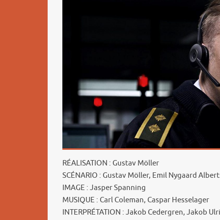
RÉALISATION : Gustav Möller
SCÉNARIO : Gustav Möller, Emil Nygaard Alber
IMAGE : Jasper Spanning
MUSIQUE : Carl Coleman, Caspar Hesselager
INTERPRÉTATION : Jakob Cedergren, Jakob Ul