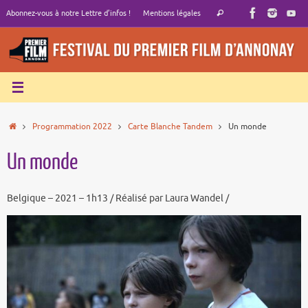
Passer
Recherche
Abonnez-vous à notre Lettre d’infos !
Mentions légales
Rechercher
au
pour
contenu
:
Accueil
Programmation 2022
Carte Blanche Tandem
Un monde
Un monde
Belgique – 2021 – 1h13 / Réalisé par Laura Wandel /