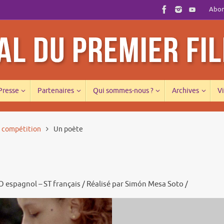
Abonn
 Presse
Partenaires
Qui sommes-nous ?
Archives
Vi
s compétition
Un poète
O espagnol – ST français / Réalisé par Simón Mesa Soto /