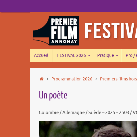
Passer
au
contenu
Passer
Accueil
FESTIVAL 2026
Pratique
Pro /
au
contenu
Accueil
Programmation 2026
Premiers films hor
Un poète
Colombie / Allemagne / Suède – 2025 – 2h03 / V