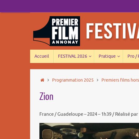
Passer
au
contenu
Passer
Accueil
FESTIVAL 2026
Pratique
Pro /
au
contenu
Accueil
Programmation 2025
Premiers films hor
Zion
France / Guadeloupe – 2024 – 1h39 / Réalisé par