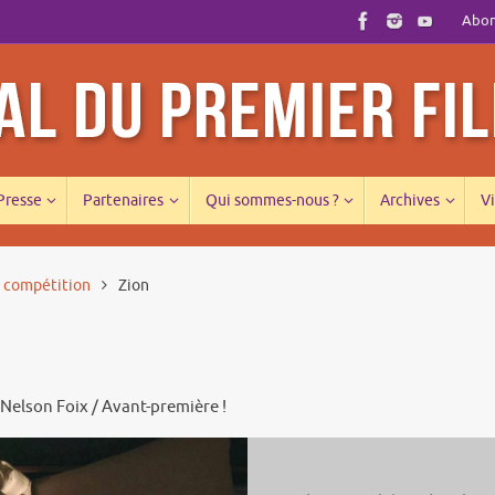
Abonn
 Presse
Partenaires
Qui sommes-nous ?
Archives
Vi
s compétition
Zion
 Nelson Foix / Avant-première !