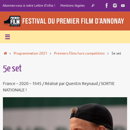
Passer
Recherche
Abonnez-vous à notre Lettre d’infos !
Mentions légales
Rechercher
au
pour
contenu
:
Accueil
Programmation 2021
Premiers films hors compétition
5e set
5e set
France – 2020 – 1h45 / Réalisé par Quentin Reynaud / SORTIE
NATIONALE !