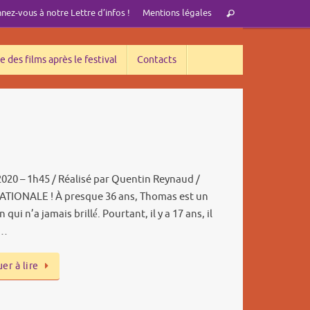
Recherche
ez-vous à notre Lettre d’infos !
Mentions légales
Rechercher
pour
:
e des films après le festival
Contacts
2020 – 1h45 / Réalisé par Quentin Reynaud /
ATIONALE ! À presque 36 ans, Thomas est un
qui n’a jamais brillé́. Pourtant, il y a 17 ans, il
n…
er à lire