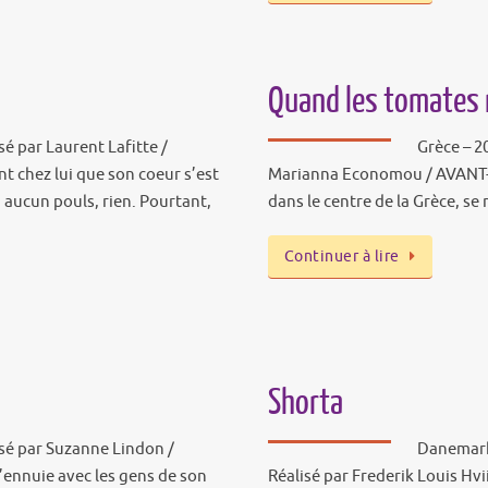
Quand les tomates
sé par Laurent Lafitte /
Grèce – 20
t chez lui que son coeur s’est
Marianna Economou / AVANT-PR
, aucun pouls, rien. Pourtant,
dans le centre de la Grèce, se
Continuer à lire
Shorta
isé par Suzanne Lindon /
Danemark 
’ennuie avec les gens de son
Réalisé par Frederik Louis Hv