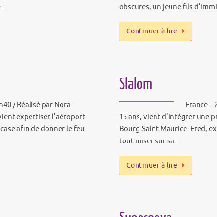
se…
obscures, un jeune fils d’imm
Continuer à lire
Slalom
h40 / Réalisé par Nora
France – 2
vient expertiser l’aéroport
15 ans, vient d’intégrer une p
case afin de donner le feu
Bourg-Saint-Maurice. Fred, e
tout miser sur sa…
Continuer à lire