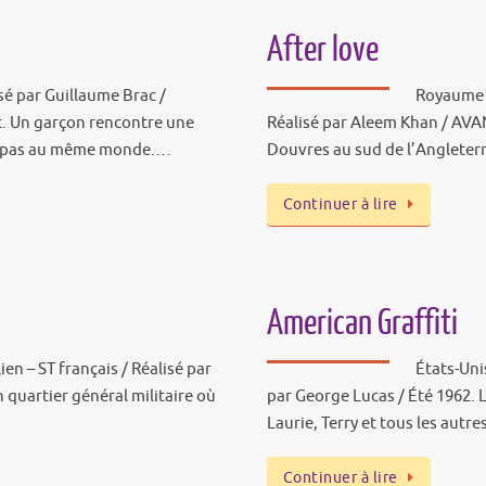
After love
isé par Guillaume Brac /
Royaume U
t. Un garçon rencontre une
Réalisé par Aleem Khan / AVAN
ent pas au même monde.…
Douvres au sud de l’Angleter
Continuer à lire
American Graffiti
lien – ST français / Réalisé par
États-Uni
 quartier général militaire où
par George Lucas / Été 1962. 
Laurie, Terry et tous les autre
Continuer à lire