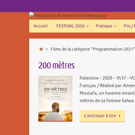
Passer
au
contenu
Passer
Accueil
FESTIVAL 2026
Pratique
Pro /
au
contenu
Accueil
Films de la catégorie "Programmation 2021"
200 mètres
Palestine – 2020 – 1h37 – V
français / Réalisé par Ame
Mustafa, un homme vivant 
mètres de sa femme Salw
Continuer à lire