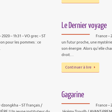
Le Dernier voyage
– 2020 – 1h31 – VO grec – ST
France – 
sion pour les pommes : ce
un futur proche, une mystérie
…
son énergie. Alors qu’elle ch
droit…
Continuer à lire
Gagarine
 dzongkha – ST français /
France – 
ÈRE ! Un jeune instituteur du
Jérémy Trouilh / AVANT-PREMIÈ