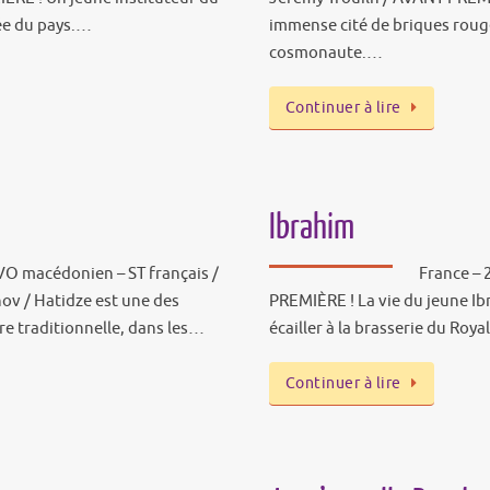
lée du pays.…
immense cité de briques rouges
cosmonaute.…
Continuer à lire
Ibrahim
VO macédonien – ST français /
France – 
ov / Hatidze est une des
PREMIÈRE ! La vie du jeune I
re traditionnelle, dans les…
écailler à la brasserie du Roy
Continuer à lire