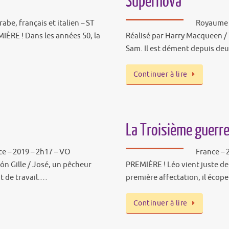
Supernova
abe, français et italien – ST
Royaume U
IÈRE ! Dans les années 50, la
Réalisé par Harry Macqueen / 
Sam. Il est dément depuis de
Continuer à lire
La Troisième guerr
ce – 2019 – 2h17 – VO
France – 
cón Gille / José, un pêcheur
PREMIÈRE ! Léo vient juste de 
t de travail.…
première affectation, il écop
Continuer à lire