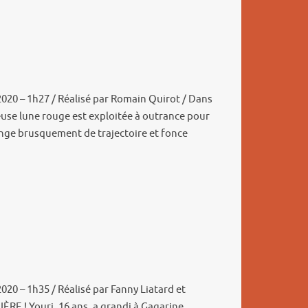
2020 – 1h27 / Réalisé par Romain Quirot / Dans
use lune rouge est exploitée à outrance pour
ange brusquement de trajectoire et fonce
2020 – 1h35 / Réalisé par Fanny Liatard et
RE ! Youri, 16 ans, a grandi à Gagarine,