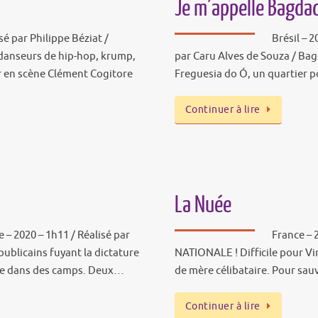
Je m’appelle Bagda
sé par Philippe Béziat /
Brésil – 2
danseurs de hip-hop, krump,
par Caru Alves de Souza / Bag
 en scène Clément Cogitore
Freguesia do Ó, un quartier 
Continuer à lire
La Nuée
 – 2020 – 1h11 / Réalisé par
France – 
publicains fuyant la dictature
NATIONALE ! Difficile pour Virg
que dans des camps. Deux…
de mère célibataire. Pour sauve
Continuer à lire