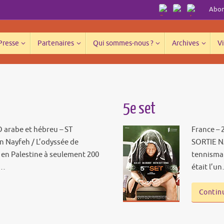
Abonn
 Presse
Partenaires
Qui sommes-nous ?
Archives
Vi
5e set
O arabe et hébreu – ST
France – 
en Nayfeh / L’odyssée de
SORTIE N
en Palestine à seulement 200
tennisman 
a…
était l’u
Continu