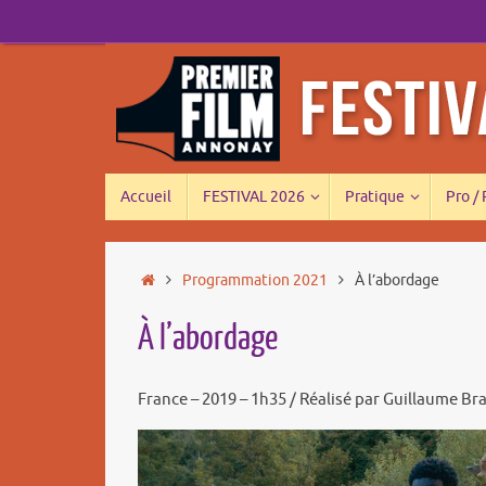
Passer
au
contenu
Passer
Accueil
FESTIVAL 2026
Pratique
Pro /
au
contenu
Accueil
Programmation 2021
À l’abordage
À l’abordage
France – 2019 – 1h35 / Réalisé par Guillaume B