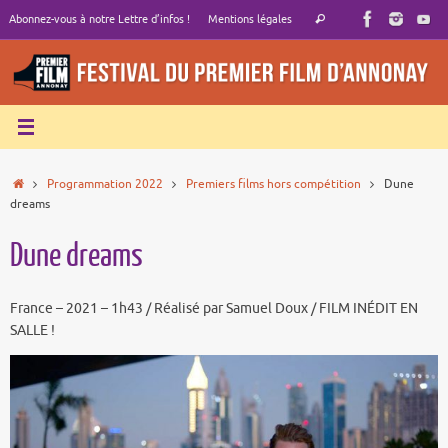
Passer
Recherche
Abonnez-vous à notre Lettre d’infos !
Mentions légales
Rechercher
au
pour
contenu
:
Accueil
Programmation 2022
Premiers films hors compétition
Dune
dreams
Dune dreams
France – 2021 – 1h43 / Réalisé par Samuel Doux / FILM INÉDIT EN
SALLE !