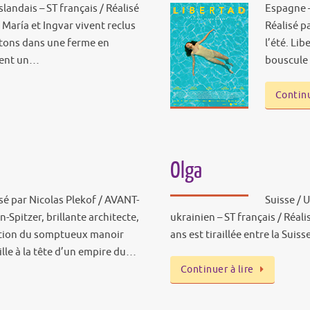
slandais – ST français / Réalisé
Espagne –
María et Ingvar vivent reclus
Réalisé p
tons dans une ferme en
l’été. Lib
vrent un…
bouscule
Continu
Olga
isé par Nicolas Plekof / AVANT-
Suisse / 
Spitzer, brillante architecte,
ukrainien – ST français / Réal
itation du somptueux manoir
ans est tiraillée entre la Suiss
lle à la tête d’un empire du…
Continuer à lire