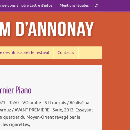
Recherche
ez-vous à notre Lettre d’infos !
Mentions légales
Rechercher
pour
:
e des films après le festival
Contacts
rnier Piano
021 – 1h50 – VO arabe – ST français / Réalisé par
rouz / AVANT-PREMIÈRE ! Syrie, 2013. Essayant
on quartier du Moyen-Orient ravagé par la
ù les cigarettes,…