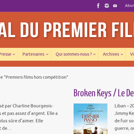
Abonn
 Presse
Partenaires
Qui sommes-nous ?
Archives
Vi
ie "Premiers films hors compétition"
Broken Keys / Le De
isé par Charline Bourgeois-
Liban – 2
 et pas assez d’argent. Elle a
Jimmy Key
lus sûre d’aimer. Elle
de fuir s
ut de…
guerre, o