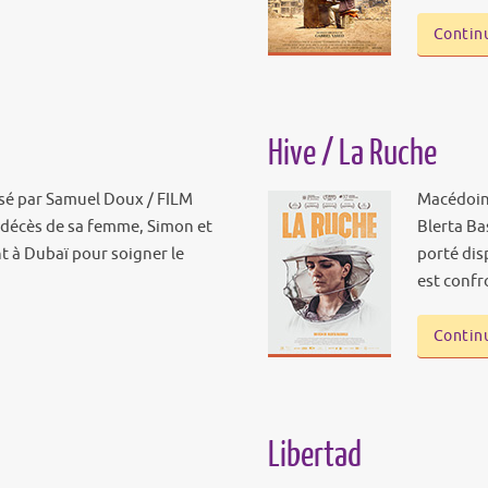
Continu
Hive / La Ruche
isé par Samuel Doux / FILM
Macédoine
 décès de sa femme, Simon et
Blerta Ba
t à Dubaï pour soigner le
porté dis
est conf
Continu
Libertad