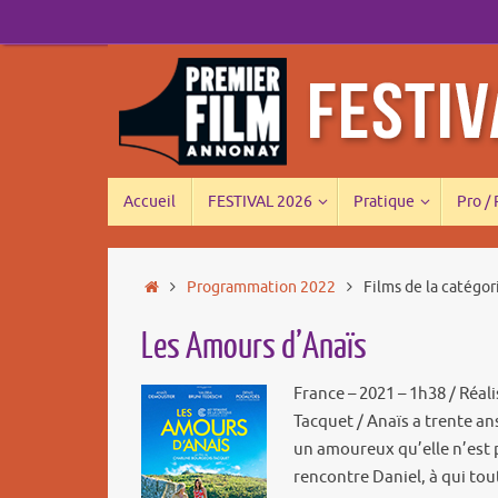
Passer
au
contenu
Passer
Accueil
FESTIVAL 2026
Pratique
Pro /
au
contenu
Accueil
Programmation 2022
Films de la catégor
Les Amours d’Anaïs
France – 2021 – 1h38 / Réal
Tacquet / Anaïs a trente ans
un amoureux qu’elle n’est p
rencontre Daniel, à qui to