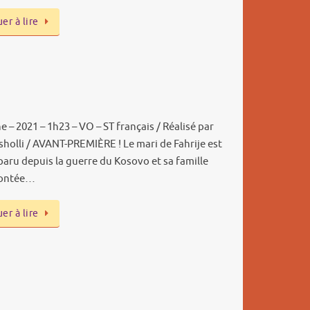
er à lire
 – 2021 – 1h23 – VO – ST français / Réalisé par
sholli / AVANT-PREMIÈRE ! Le mari de Fahrije est
paru depuis la guerre du Kosovo et sa famille
rontée…
er à lire