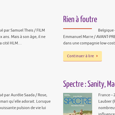
Rien à foutre
isé par Samuel Theis / FILM
Belgique –
ns. Mais à son âge, il ne
Emmanuel Marre / AVANT-PREMI
 sa cité HLM…
dans une compagnie low-cost. 
Continuer à lire
Spectre : Sanity, M
sé par Aurélie Saada / Rose,
France – 
 mari qu’elle adorait. Lorsque
Laubier (
puissante pulsion de vie lui
nombreus
influence