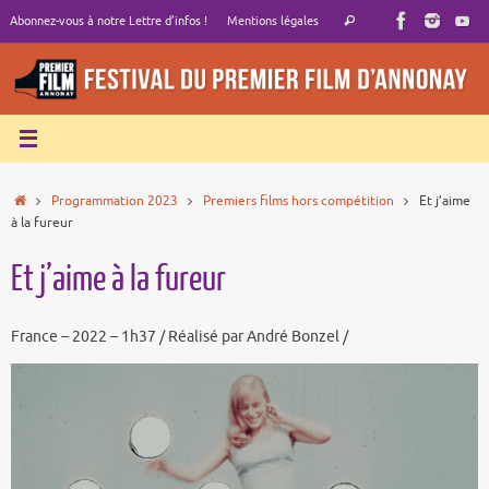
Passer
Recherche
Abonnez-vous à notre Lettre d’infos !
Mentions légales
Rechercher
au
pour
contenu
:
Accueil
Programmation 2023
Premiers films hors compétition
Et j’aime
à la fureur
Et j’aime à la fureur
France – 2022 – 1h37 / Réalisé par André Bonzel /