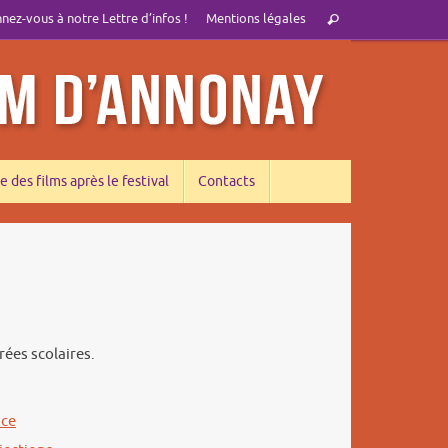
Recherche
ez-vous à notre Lettre d’infos !
Mentions légales
Rechercher
pour
:
e des films après le festival
Contacts
rées scolaires.
ce