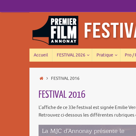
Passer
au
contenu
Passer
Accueil
FESTIVAL 2026
Pratique
Pro /
au
contenu
Accueil
FESTIVAL 2016
FESTIVAL 2016
L’affiche de ce 33e festival est signée Emilie Ve
Retrouvez ci-dessous les différentes rubriques 