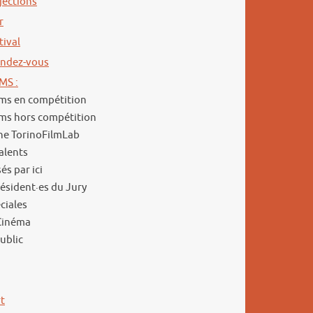
ojections
r
tival
Rendez-vous
MS :
lms en compétition
lms hors compétition
che TorinoFilmLab
alents
sés par ici
résident·es du Jury
ciales
 Cinéma
public
t