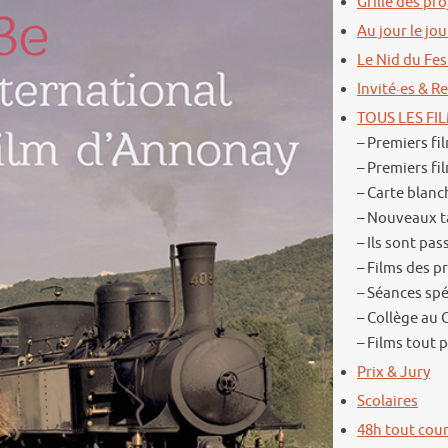
Grille des pr
Au jour le jou
Le Nid du Fes
Invité·es & 
TOUS LES FIL
– Premiers fi
– Premiers fi
– Carte blan
– Nouveaux t
– Ils sont pas
– Films des p
– Séances spé
– Collège au
– Films tout 
Prix & Jury
Scolaires
48h tout cour