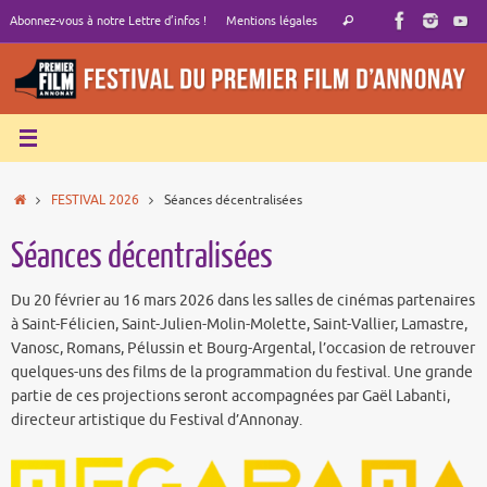
Passer
Recherche
Abonnez-vous à notre Lettre d’infos !
Mentions légales
Rechercher
au
pour
contenu
:
Accueil
FESTIVAL 2026
Séances décentralisées
Séances décentralisées
Du 20 février au 16 mars 2026 dans les salles de cinémas partenaires
à Saint-Félicien, Saint-Julien-Molin-Molette, Saint-Vallier, Lamastre,
Vanosc, Romans, Pélussin et Bourg-Argental, l’occasion de retrouver
quelques-uns des films de la programmation du festival. Une grande
partie de ces projections seront accompagnées par Gaël Labanti,
directeur artistique du Festival d’Annonay.