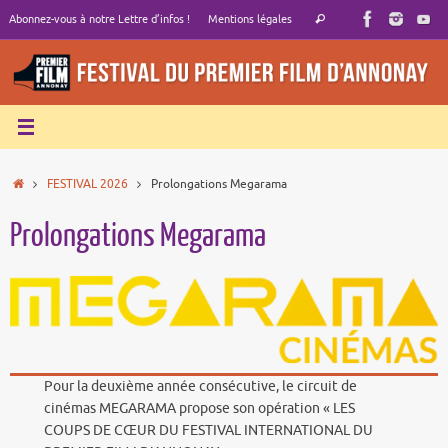
Passer
Recherche
Abonnez-vous à notre Lettre d’infos !
Mentions légales
Rechercher
au
pour
contenu
:
Accueil
FESTIVAL 2026
Prolongations Megarama
Prolongations Megarama
Pour la deuxième année consécutive, le circuit de
cinémas MEGARAMA propose son opération « LES
COUPS DE CŒUR DU FESTIVAL INTERNATIONAL DU